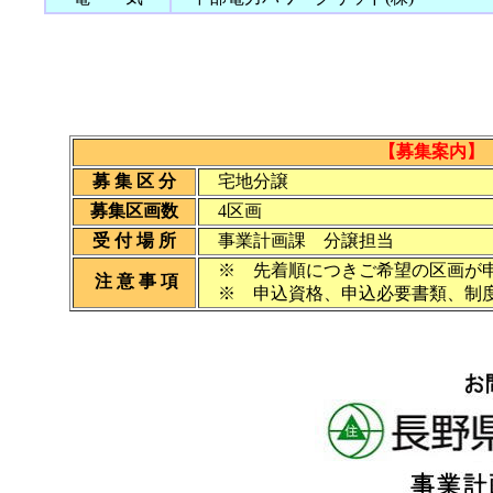
【募集案
募 集 区 分
宅地分譲
募集区画数
4区画
受 付 場 所
事業計画課 分譲担当
※ 先着順につきご希望の区画が申
注 意 事 項
※ 申込資格、申込必要書類、制度