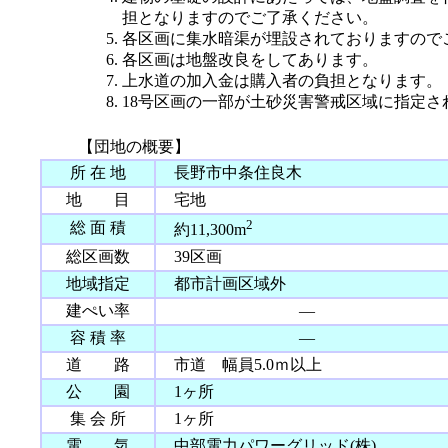
担となりますのでご了承ください。
各区画に集水暗渠が埋設されておりますので
各区画は地盤改良をしてあります。
上水道の加入金は購入者の負担となります。
18号区画の一部が土砂災害警戒区域に指定さ
【団地の概要】
所 在 地
長野市中条住良木
地 目
宅地
2
総 面 積
約11,300m
総区画数
39区画
地域指定
都市計画区域外
建ぺい率
―
容 積 率
―
道 路
市道 幅員5.0ｍ以上
公 園
1ヶ所
集 会 所
1ヶ所
電 気
中部電力パワーグリッド(株)