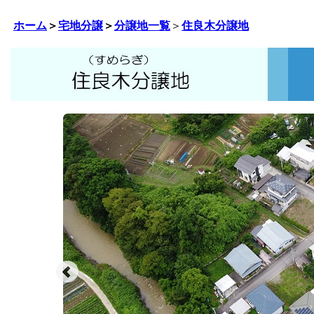
ホーム
＞
宅地分譲
＞
分譲地一覧
＞
住良木分譲地