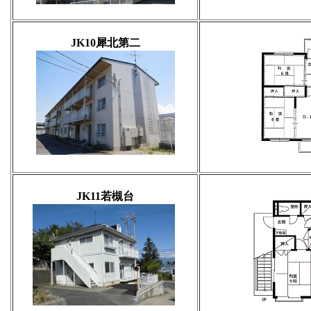
JK10犀北第二
JK11若槻台