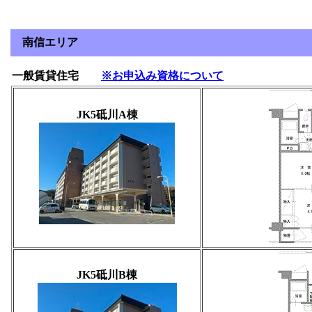
南信エリア
一般賃貸住宅
※お申込み資格について
JK5砥川A棟
JK5砥川B棟