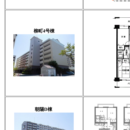
柳町4号棟
朝陽D棟