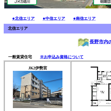
●
●
●
北信エリア
中信エリア
南信エリア
北信エリア
長野市内
一般賃貸住宅
※お申込み資格について
JK2
伊勢宮