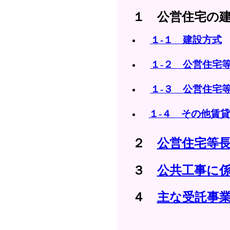
１ 公営住宅の建
１-１ 建設方式
１-２ 公営住宅
１-３ 公営住宅
１-４ その他賃
２
公営住宅等
３
公共工事に
４
主な受託事